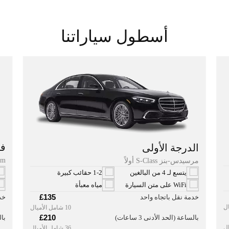
أسطول سياراتنا
فئ
الدرجة الأولى
um
مرسيدس-بنز S-Class أولاً
يتسع لـ 4 من البالغين
1-2 حقائب كبيرة
WiFi على متن السيارة
مياه معبأة
£135
خد
خدمة نقل باتجاه واحد
10 شامل الأميال
£210
بال
بالساعة (الحد الأدنى 3 ساعات)
36 شامل الأميال