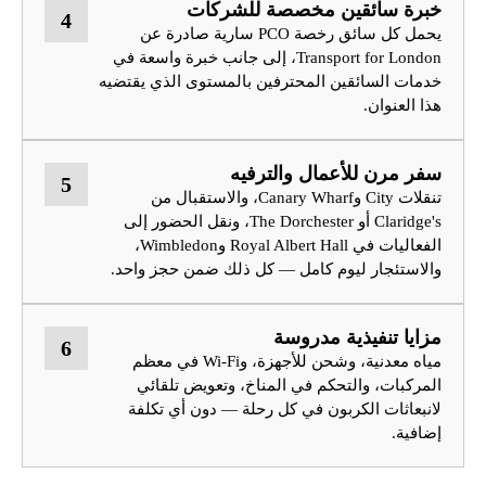
خبرة سائقين مخصصة للشركات
4
يحمل كل سائق رخصة PCO سارية صادرة عن
Transport for London، إلى جانب خبرة واسعة في
خدمات السائقين المحترفين بالمستوى الذي يقتضيه
هذا العنوان.
سفر مرن للأعمال والترفيه
5
تنقلات City وCanary Wharf، والاستقبال من
Claridge's أو The Dorchester، ونقل الحضور إلى
الفعاليات في Royal Albert Hall وWimbledon،
والاستئجار ليوم كامل — كل ذلك ضمن حجز واحد.
مزايا تنفيذية مدروسة
6
مياه معدنية، وشحن للأجهزة، وWi-Fi في معظم
المركبات، والتحكم في المناخ، وتعويض تلقائي
لانبعاثات الكربون في كل رحلة — دون أي تكلفة
إضافية.