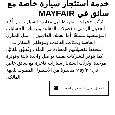
خدمة استئجار سيارة خاصة مع
سائق في MAYFAIR
تُرتَّب حجزات Mayfair قبل مغادرة السيارة. يتم تأكيد
الجدول الزمني وتفضيلات المقاعد وترتيبات الحسابات
المؤسسية مسبقًا. أما العملاء الدائمون — مثل المنازل
الخاصة ومكاتب العائلات وموظفي السفارات —
فتُحفَظ تفضيلاتهم المعتادة في الملف وتُطبَّق تلقائيًا.
كما يتوفر للشركات نقطة تواصل واحدة ثابتة وفوترة
موحّدة. ويُرتَّب استئجار سيارات فاخرة مع سائق خاص
في Mayfair مباشرةً من الأسطول المملوك للجهة
المالكة.
احصل على السعر واحجز