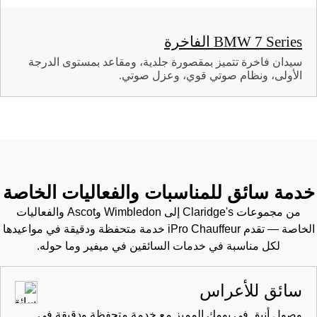
BMW 7 Series الفاخرة
سيدان فاخرة تتميز بمقصورة جلدية، ومقاعد بمستوى الدرجة
الأولى، ونظام صوتي قوي، وعزل صوتي.
خدمة سائق للمناسبات والفعاليات الخاصة
من مجموعات Claridge's إلى Wimbledon وAscot والفعاليات
الخاصة — تقدم iPro Chauffeur خدمة متحفظة ودقيقة في مواعيدها
لكل مناسبة في خدمات السائقين في ميفير وما حوله.
سائق للأعراس
وصول أنيق في يومك المميز مع خدمة متحفظة ودقيقة في