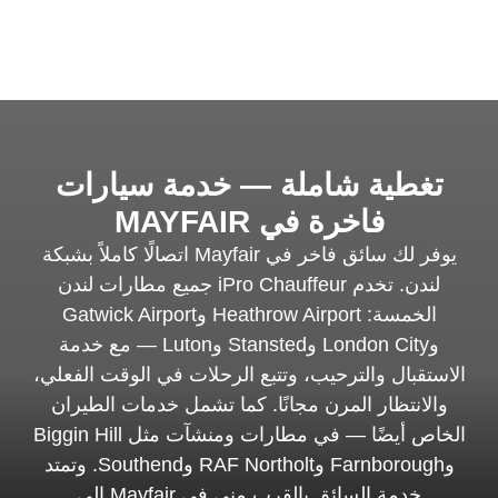
تغطية شاملة — خدمة سيارات
فاخرة في MAYFAIR
يوفر لك سائق فاخر في Mayfair اتصالًا كاملاً بشبكة
لندن. تخدم iPro Chauffeur جميع مطارات لندن
الخمسة: Heathrow Airport وGatwick Airport
وLondon City وStansted وLuton — مع خدمة
الاستقبال والترحيب، وتتبع الرحلات في الوقت الفعلي،
والانتظار المرن مجانًا. كما تشمل خدمات الطيران
الخاص أيضًا — في مطارات ومنشآت مثل Biggin Hill
وFarnborough وRAF Northolt وSouthend. وتمتد
خدمة السائق بالقرب مني في Mayfair إلى