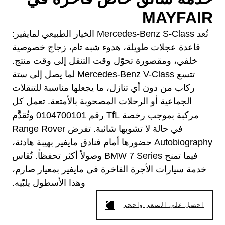
MAYFAIR
تُعد Mercedes-Benz S-Class الخيار الطبيعي لمايفير:
قاعدة عجلات طويلة، هدوء شبه تام، زجاج خصوصية
خلفي، ومقصورة تحوّل وقت التنقل إلى وقت منتج.
تتسع Mercedes-Benz V-Class لما يصل إلى ستة
ركاب من دون أي تنازل، ما يجعلها مناسبة للتنقلات
الجماعية أو الرحلات المصحوبة بالأمتعة. تعمل كل
مركبة بموجب رخصة TfL رقم 0104700101 وتُقدَّم
في حالة لا تشوبها شائبة. تفرض Range Rover
Autobiography حضورها أمام فنادق مايفير بهيبة هادئة،
فيما تمنح BMW 7 Series وصولاً أكثر تحفظاً. تُقاس
خدمة سيارات الأجرة الفاخرة في مايفير بمعيار صارم،
وهذا الأسطول يلبّيه.
احصل على السعر واحجز