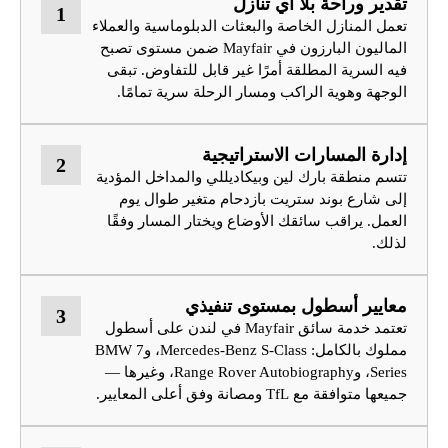
تقدير وراحة بلا أي تنازل
1
تعمل المنازل الخاصة والبعثات الدبلوماسية والعملاء
الماليون البارزون في Mayfair ضمن مستوى تصبح
فيه السرية المطلقة أمرًا غير قابل للتفاوض. تبقى
الوجهة وهوية الراكب ومسار الرحلة سرية تمامًا.
إدارة المسارات الاستراتيجية
2
تتسم منطقة بارك لين وبيكاديللي والمداخل المؤدية
إلى شارع بوند ستريت بازدحام متغير طوال يوم
العمل. يراقب سائقك الأوضاع ويختار المسار وفقًا
لذلك.
معايير أسطول بمستوى تنفيذي
3
تعتمد خدمة سائق Mayfair في لندن على أسطول
مملوك بالكامل: Mercedes-Benz S-Class، وBMW 7
Series، وRange Rover Autobiography، وغيرها —
جميعها متوافقة مع TfL ومصانة وفق أعلى المعايير.