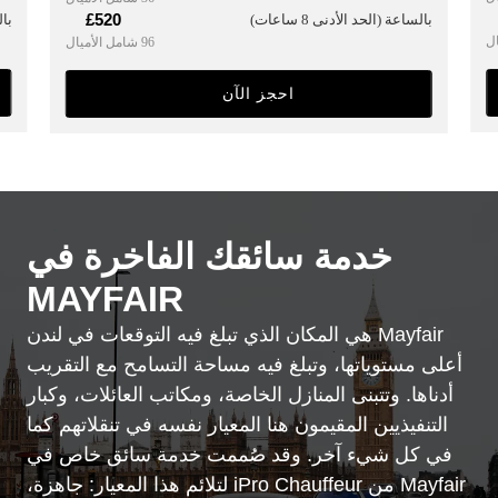
£520
بال
بالساعة (الحد الأدنى 8 ساعات)
96 شامل الأميال
احجز الآن
خدمة سائقك الفاخرة في
MAYFAIR
Mayfair هي المكان الذي تبلغ فيه التوقعات في لندن
أعلى مستوياتها، وتبلغ فيه مساحة التسامح مع التقريب
أدناها. وتتبنى المنازل الخاصة، ومكاتب العائلات، وكبار
التنفيذيين المقيمون هنا المعيار نفسه في تنقلاتهم كما
في كل شيء آخر. وقد صُممت خدمة سائق خاص في
Mayfair من iPro Chauffeur لتلائم هذا المعيار: جاهزة،