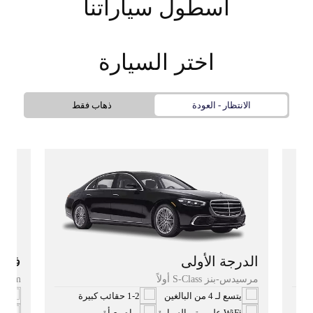
أسطول سياراتنا
اختر السيارة
الانتظار - العودة
ذهاب فقط
فئة 
الدرجة الأولى
emium
مرسيدس-بنز S-Class أولاً
يتسع
يتسع لـ 4 من البالغين
1-2 حقائب كبيرة
WiFi 
WiFi على متن السيارة
مياه معبأة