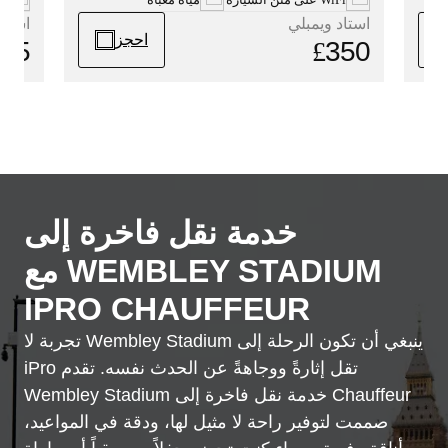
استاد
استاد ويمبلي
احجز
25
£
350
خدمة نقل فاخرة إلى
WEMBLEY STADIUM مع
IPRO CHAUFFEUR
ينبغي أن تكون الرحلة إلى Wembley Stadium تجربة لا
تقل إثارةً ووجاهةً عن الحدث نفسه. تقدم iPro
Chauffeur خدمة نقل فاخرة إلى Wembley Stadium
صممت لتوفير راحة لا مثيل لها، ودقة في المواعيد،