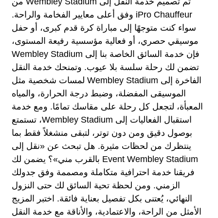
تم تصميم خدمة النقل إلى Wembley Stadium من
iPro Chauffeur وفق أعلى معايير الفخامة والراحة.
سواء كنت متوجهًا إلى مباراة كرة قدم كبرى، أو حفل
موسيقي حصري، أو فعالية مؤسسية رفيعة المستوى،
فإن خدمة السائق الخاصة بنا إلى Wembley Stadium
تضمن لك رحلة سلسة بلا عيوب. وتمنحك خدمة النقل
الفاخرة إلى Wembley Stadium لمسات شخصية مثل
الموسيقى المفضلة، وضبط درجة الحرارة، والمياه
المعبأة، لتجعل كل رحلة على مقاسك تمامًا. ومع خدمة
استقبال الفعاليات إلى Wembley Stadium، تستمتع
بوصول دقيق ومن دون توتر، لتبقى منشغلاً فقط بما
ينتظرك من لحظات مثيرة. هل تبحث عن «نقل إلى
Event Wembley Stadium بالقرب مني»؟ يضمن لك
فريقنا خدمة احترافية متكاملة ومصممة وفق جدولك
الزمني. ومن لحظة تحية السائق لك حتى النزول
النهائي، يُعتنى بكل تفصيل بعناية فائقة. اختبر المزيج
الأمثل من الراحة، والاعتمادية، والأناقة مع خدمة النقل