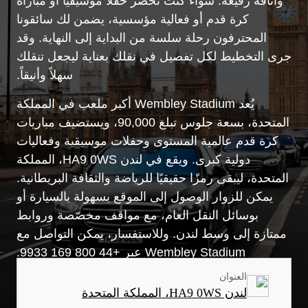
وأناقة رفيعة. سواء كنت تحضر حفلاً موسيقياً أو مباراة
كرة قدم أو فعالية مؤسسية، يضمن لك سائقونا
المحترفون رحلة سلسة من البداية إلى النهاية. وقد
جرى التخطيط لكل تفصيل في نقلك بعناية ليجعل تنقلك
سهلاً وأنيقاً.
يُعد Wembley Stadium أكبر ملعب في المملكة
المتحدة، بسعة جلوس تبلغ 90,000، ويستضيف مباريات
كرة قدم عالمية المستوى وحفلات موسيقية وفعاليات
دولية كبرى. ويقع في لندن HA9 0WS، المملكة
المتحدة، ليبقى رمزًا حقيقيًا للرياضة والثقافة البريطانية.
يمكن للزوار الوصول إلى الموقع بسهولة بالسيارة أو
بوسائل النقل العام، مع مواقف مخصّصة وروابط
ممتازة إلى وسط لندن. وللاستفسار، يمكن التواصل مع
Wembley Stadium عبر +44 800 169 9933.
العنوان
لندن HA9 0WS، المملكة المتحدة