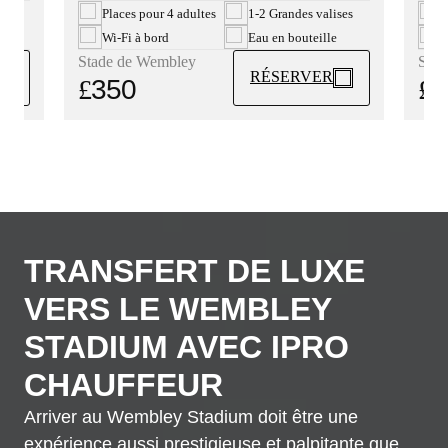
ses
P
Places pour 4 adultes
1-2 Grandes valises
W
Wi-Fi à bord
Eau en bouteille
Stad
Stade de Wembley
RÉSERVER
£
3
£
350
TRANSFERT DE LUXE
VERS LE WEMBLEY
STADIUM AVEC IPRO
CHAUFFEUR
Arriver au Wembley Stadium doit être une
expérience aussi prestigieuse et palpitante que