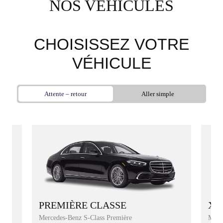
NOS VÉHICULES
CHOISISSEZ VOTRE
VÉHICULE
Attente – retour
Aller simple
XL
PREMIÈRE CLASSE
Merc
Mercedes-Benz S-Class Première