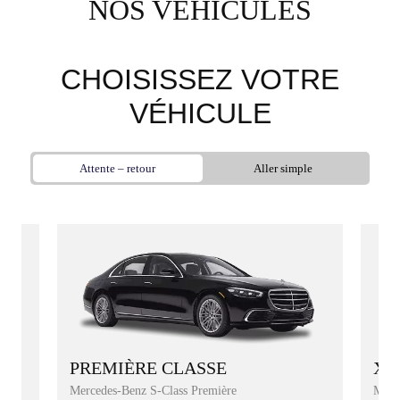
NOS VÉHICULES
CHOISISSEZ VOTRE
VÉHICULE
Attente – retour
Aller simple
XL
PREMIÈRE CLASSE
Merc
Mercedes-Benz S-Class Première