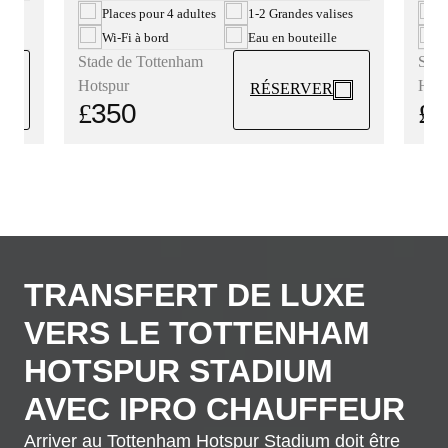
ses
P
Places pour 4 adultes
1-2 Grandes valises
W
Wi-Fi à bord
Eau en bouteille
Stad
Stade de Tottenham
Hots
Hotspur
RÉSERVER
£
3
£
350
TRANSFERT DE LUXE
VERS LE TOTTENHAM
HOTSPUR STADIUM
AVEC IPRO CHAUFFEUR
Arriver au Tottenham Hotspur Stadium doit être