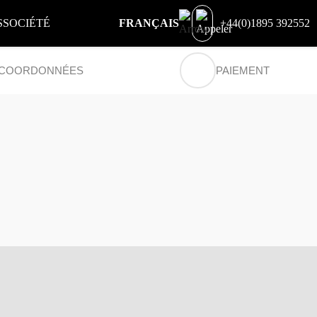
S
SOCIÉTÉ
FRANÇAIS
+44(0)1895 392552
COORDONNÉES
PAIEMENT