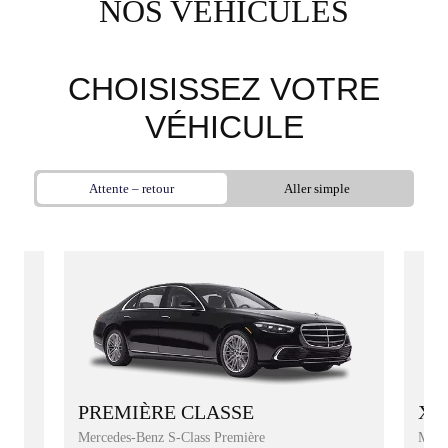
NOS VÉHICULES
CHOISISSEZ VOTRE
VÉHICULE
Attente – retour
Aller simple
XL
PREMIÈRE CLASSE
Merc
Mercedes-Benz S-Class Première