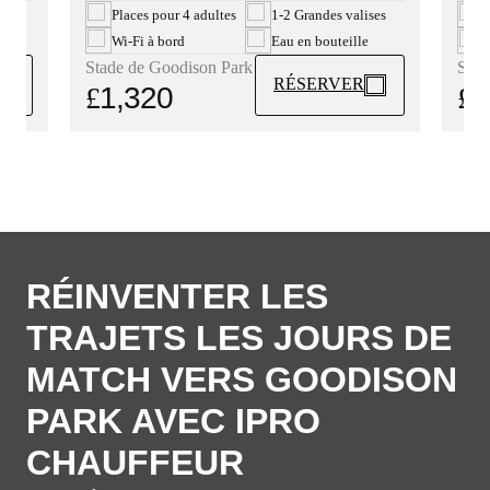
ses
P
Places pour 4 adultes
1-2 Grandes valises
W
Wi-Fi à bord
Eau en bouteille
Stad
Stade de Goodison Park
RÉSERVER
£
1
£
1,320
RÉINVENTER LES
TRAJETS LES JOURS DE
MATCH VERS GOODISON
PARK AVEC IPRO
CHAUFFEUR