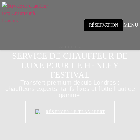
MENU
RÉSERVATION
ACCUEIL
»
SERVICE DE CHAUFFEUR DE
LUXE POUR LE HENLEY
FESTIVAL
Transfert premium depuis Londres :
chauffeurs experts, tarifs fixes et flotte haut de
gamme.
RÉSERVER LE TRANSFERT