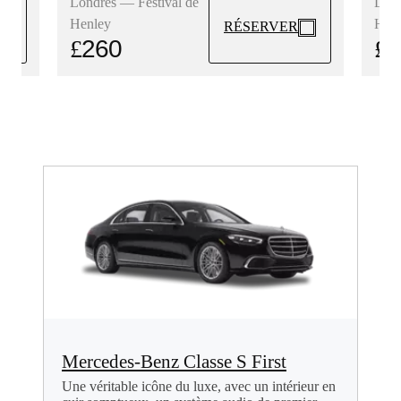
Lond
Londres — Festival de
Hen
Henley
RÉSERVER
£
2
£
260
Mercedes-Benz Classe S First
Une véritable icône du luxe, avec un intérieur en