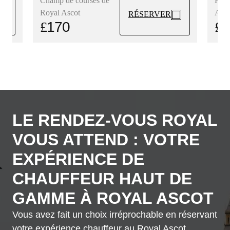
Hip
Champ de courses de
Asco
Royal Ascot
RÉSERVER
£
1
£
170
LE RENDEZ-VOUS ROYAL
VOUS ATTEND : VOTRE
EXPÉRIENCE DE
CHAUFFEUR HAUT DE
GAMME À ROYAL ASCOT
Vous avez fait un choix irréprochable en réservant
votre expérience chauffeur au Royal Ascot