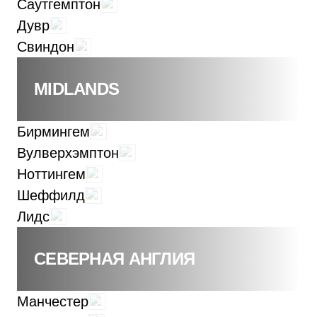
Саутгемптон
Дувр
Свиндон
MIDLANDS
Бирмингем
Вулверхэмптон
Ноттингем
Шеффилд
Лидс
СЕВЕРНАЯ АНГЛИЯ
Манчестер