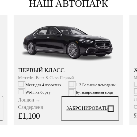
НАШ АВТОПАРК
ПЕРВЫЙ КЛАСС
M
Mercedes-Benz S-Class Первый
Мест для 4 взрослых
1-2 Большие чемоданы
Wi‑Fi на борту
Бутилированная вода
Л
Лондон →
С
Сандерленд
ЗАБРОНИРОВАТЬ
£1,100