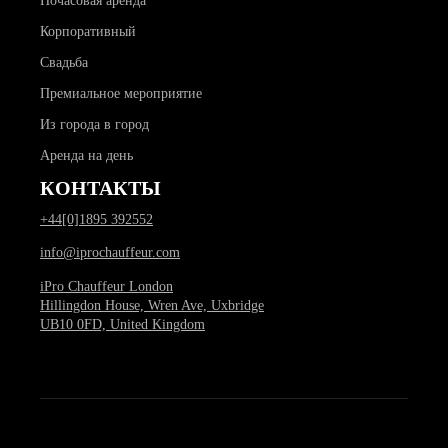
Почасовая аренда
Корпоративный
Свадьба
Премиальное мероприятие
Из города в город
Аренда на день
КОНТАКТЫ
+44[0]1895 392552
info@iprochauffeur.com
iPro Chauffeur London
Hillingdon House, Wren Ave, Uxbridge
UB10 0FD, United Kingdom