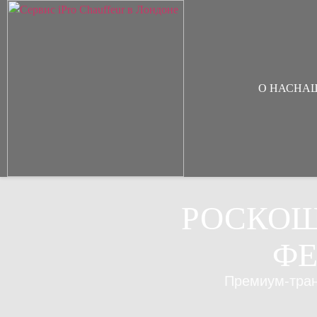
О НАС
НА
РОСКОШ
ФЕ
Премиум-тра