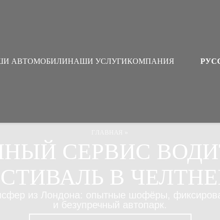
ШИ АВТОМОБИЛИ
НАШИ УСЛУГИ
КОМПАНИЯ
РУС
ГЛАВНАЯ
»
НЫЙ СЕРВИС ВОДИ
СТИВАЛЬ В ЧЕЛТН
нсфер из Лондона: опытные шофёры, фиксиров
и безупречный автопарк.