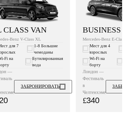
BUSINESS 
L CLASS VAN
Mercedes-Benz E-Class B
edes-Benz V-Class XL
Мест для 4
1
Мест для 7
1-8 Большие
взрослых
ч
взрослых
чемоданы
Wi‑Fi на
Бу
i‑Fi на
Бутилированная
борту
во
борту
вода
Лондон —
дон —
Фестиваль
тиваль
в
ЗАБРО
ЗАБРОНИРОВАТЬ
Челтенхэме
тенхэме
£
340
20