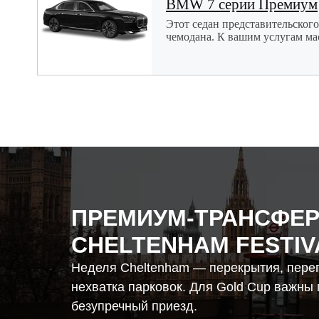
BMW 7 серии Премиум
Этот седан представительског
чемодана. К вашим услугам ма
ПРЕМИУМ-ТРАНСФЕР
CHELTENHAM FESTIV
Неделя Cheltenham — перекрытия, пере
нехватка парковок. Для Gold Cup важны 
безупречный приезд.