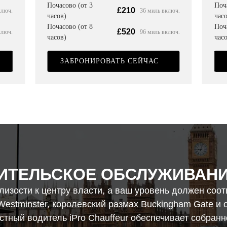
Поч
Почасово (от 3
£210
ключ.
36 миль включ.
часо
часов)
Поч
Почасово (от 8
£520
ключ.
96 миль включ.
часо
часов)
ЗАБРОНИРОВАТЬ СЕЙЧАС
ИТЕЛЬСКОЕ ОБСЛУЖИВАНИЕ
лизости к центру власти, а ваш уровень должен соот
 Westminster, королевский размах Buckingham Gate и
тный водитель iPro Chauffeur обеспечивает собранн