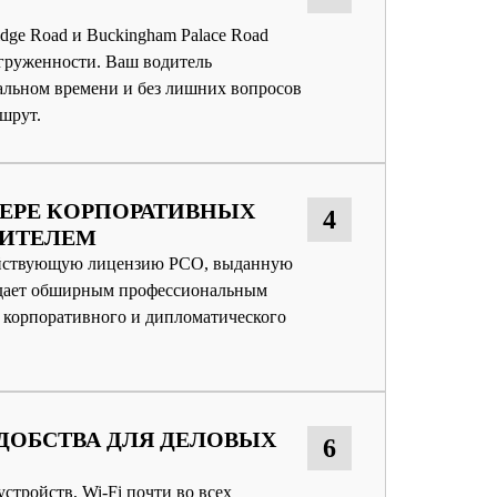
ridge Road и Buckingham Palace Road
груженности. Ваш водитель
альном времени и без лишних вопросов
шрут.
ФЕРЕ КОРПОРАТИВНЫХ
4
ДИТЕЛЕМ
ействующую лицензию PCO, выданную
бладает обширным профессиональным
 корпоративного и дипломатического
ДОБСТВА ДЛЯ ДЕЛОВЫХ
6
устройств, Wi‑Fi почти во всех