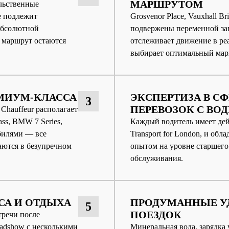
МАРШРУТОМ
ельственные
е подлежит
Grosvenor Place, Vauxhall B
абсолютной
подвержены переменной за
 маршрут остаются
отслеживает движение в ре
выбирает оптимальный мар
МИУМ-КЛАССА
ЭКСПЕРТИЗА В С
3
ПЕРЕВОЗОК С ВО
Chauffeur располагает
ss, BMW 7 Series,
Каждый водитель имеет д
обилями — все
Transport for London, и о
аются в безупречном
опытом на уровне старшего
обслуживания.
СА И ОТДЫХА
ПРОДУМАННЫЕ У
5
ПОЕЗДОК
тречи после
oadshow с несколькими
Минеральная вода, зарядка 