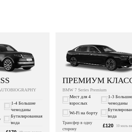
ПРЕМИУМ КЛАС
SS
BMW 7 Series Premium
AUTOBIOGRAPHY
Мест для 4
1-3 Больши
взрослых
чемоданы
1-4 Большие
Бутилирова
чемоданы
Wi‑Fi на борту
вода
Бутилированная
у
вода
Трансфер в одну
£120
10 миль в
сторону