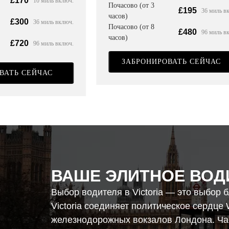
£170
10 миль включ.
Почасово (от 3
£195
36 миль в
часов)
£300
36 миль включ.
Почасово (от 8
£480
96 миль в
часов)
£720
96 миль включ.
ЗАБРОНИРОВАТЬ СЕЙЧАС
ВАТЬ СЕЙЧАС
ВАШЕ ЭЛИТНОЕ ВОД
Выбор водителя в Victoria — это выбор б
Victoria соединяет политическое сердце
железнодорожных вокзалов Лондона. Час