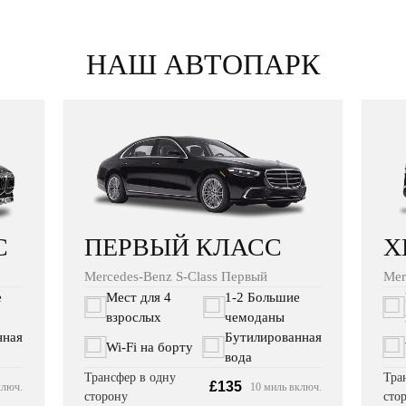
НАШ АВТОПАРК
С
X
ПЕРВЫЙ КЛАСС
Mer
Mercedes-Benz S-Class Первый
е
Мест для 4
1-2 Большие
взрослых
чемоданы
нная
Бутилированная
Wi‑Fi на борту
вода
Тра
Трансфер в одну
£135
ключ.
10 миль включ.
сто
сторону