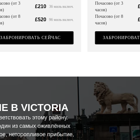
Почасово (от 3
асово (от 3
£210
36 миль включ.
часов)
в)
Почасово (от 8
асово (от 8
£520
96 миль включ.
часов)
в)
ЗАБРОНИРОВАТ
ЗАБРОНИРОВАТЬ СЕЙЧАС
 В VICTORIA
ветствовать этому району.
 один из самых оживлённых
ое, неторопливое прибытие,