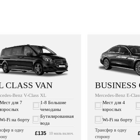
BUSINESS
L CLASS VAN
Mercedes-Benz E-Clas
cedes-Benz V-Class XL
Мест для 4
Мест для 7
1-8 Большие
взрослых
взрослых
чемоданы
Бутилированная
Wi‑Fi на борту
Wi‑Fi на борту
вода
Трансфер в одну
нсфер в одну
£135
10 миль включ.
сторону
рону