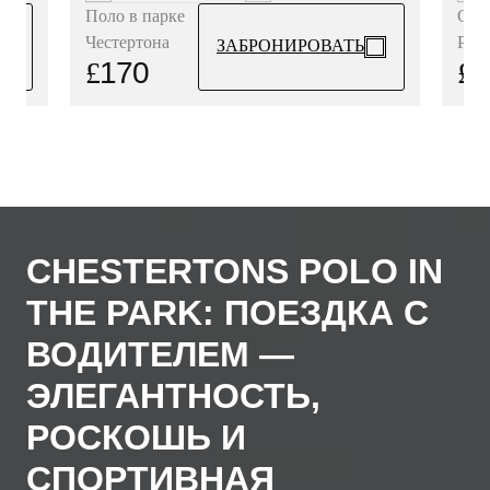
Ches
Поло в парке
Polo
Честертона
ЗАБРОНИРОВАТЬ
£
1
£
170
CHESTERTONS POLO IN
THE PARK: ПОЕЗДКА С
ВОДИТЕЛЕМ —
ЭЛЕГАНТНОСТЬ,
РОСКОШЬ И
СПОРТИВНАЯ