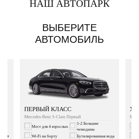
НАШ АВТОПАРК
ВЫБЕРИТЕ
АВТОМОБИЛЬ
XL
ПЕРВЫЙ КЛАСС
Merc
Mercedes-Benz S-Class Первый
1-2 Большие
Мест для 4 взрослых
чемоданы
 вода
W
Wi‑Fi на борту
Бутилированная вода