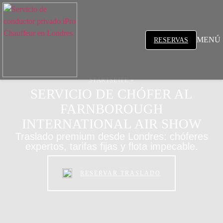
MENÚ
RESERVAS
STARTSEITE
»
SERVICIO DE CHÓFER AL
FARNBOROUGH
INTERNATIONAL AIR SHOW
Traslado premium desde Londres: chóferes
expertos, tarifas fijas y flota impecable.
RESERVAR TRASLADO