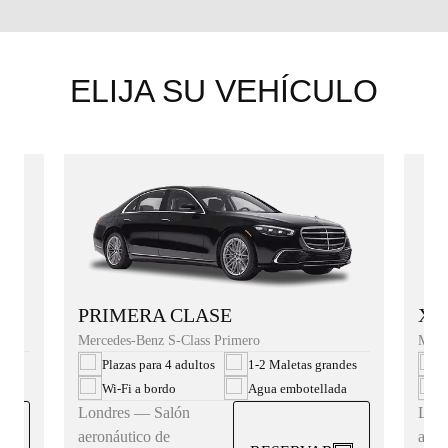
ELIJA SU VEHÍCULO
XL
PRIMERA CLASE
Merc
Mercedes-Benz S-Class Primero
des
P
Plazas para 4 adultos
1-2 Maletas grandes
da
W
Wi‑Fi a bordo
Agua embotellada
Lond
Londres — Salón
aero
aeronáutico de