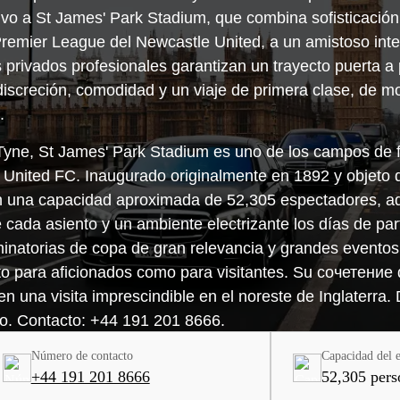
ivo a St James' Park Stadium, que combina sofisticación,
 Premier League del Newcastle United, a un amistoso int
s privados profesionales garantizan un trayecto puerta 
discreción, comodidad y un viaje de primera clase, de mo
.
Tyne, St James' Park Stadium es uno de los campos de 
le United FC. Inaugurado originalmente en 1892 y objeto
con una capacidad aproximada de 52,305 espectadores, a
e cada asiento y un ambiente electrizante los días de p
inatorias de copa de gran relevancia y grandes eventos
to para aficionados como para visitantes. Su сочетение 
n una visita imprescindible en el noreste de Inglaterra. 
. Contacto: +44 191 201 8666.
Número de contacto
Capacidad del e
+44 191 201 8666
52,305 pers