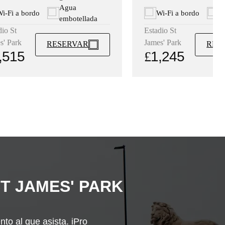
A
Agua
Wi‑Fi a bordo
i‑Fi a bordo
e
embotellada
Estadio St
dio St
James' Park
s' Park
RES
RESERVAR
£
1,245
,515
ST JAMES' PARK
to al que asista. iPro