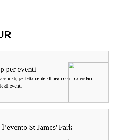
UR
up per eventi
oordinati, perfettamente allineati con i calendari
degli eventi.
 l’evento St James' Park