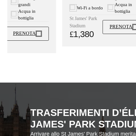
Acqua in
grandi
Wi-Fi a bordo
bottiglia
Acqua in
ordo
bottiglia
St James' Park
es'
Stadium
PRENOTA
£
1,380
PRENOTA
TRASFERIMENTI D’ÉLI
JAMES' PARK STADI
Arrivare allo St James' Park Stadium merita 