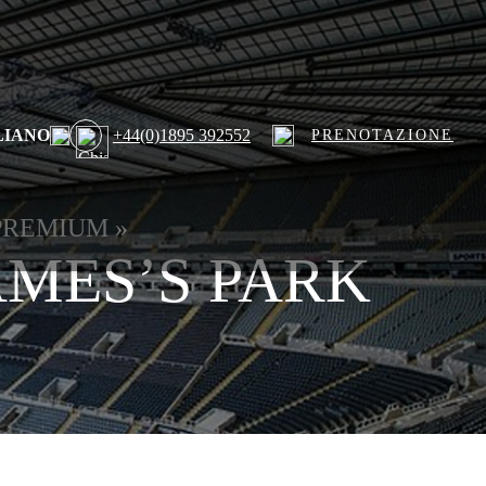
LIANO
+44(0)1895 392552
PRENOTAZIONE
 PREMIUM
»
JAMES’S PARK