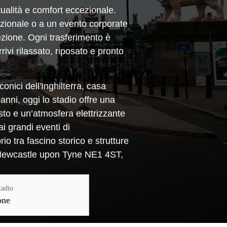
ualità e comfort eccezionale.
azionale o a un evento corporate
ezione. Ogni trasferimento è
ivi rilassato, riposato e pronto
onici dell'Inghilterra, casa
nni, oggi lo stadio offre una
sto e un’atmosfera elettrizzante
ai grandi eventi di
rio tra fascino storico e strutture
, Newcastle upon Tyne NE1 4ST,
tadio
one