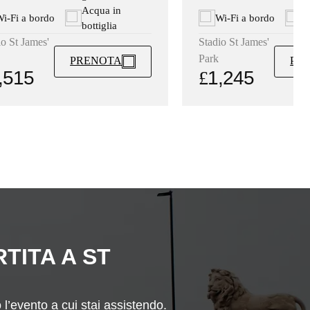
A
Acqua in
Wi-Fi a bordo
i-Fi a bordo
bo
bottiglia
Stadio St James'
io St James'
Park
PR
PRENOTA
£
1,245
,515
TITA A ST
l’evento a cui stai assistendo.