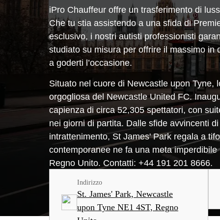
iPro Chauffeur offre un trasferimento di lu
Che tu stia assistendo a una sfida di Prem
esclusivo, i nostri autisti professionisti g
studiato su misura per offrire il massimo in 
a goderti l’occasione.
Situato nel cuore di Newcastle upon Tyne, lo 
orgogliosa del Newcastle United FC. Inaugur
capienza di circa 52,305 spettatori, con sui
nei giorni di partita. Dalle sfide avvincenti d
intrattenimento, St James' Park regala a tifos
contemporanee ne fa una meta imperdibile n
Regno Unito. Contatti: +44 191 201 8666.
Indirizzo
St. James' Park, Newcastle
upon Tyne NE1 4ST, Regno