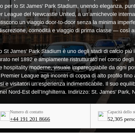
sso per lo St James' Park Stadium, unendo eleganza, punt
ier League del Newcastle United, a un’amichevole intern
arantiscono un viaggio door-to-door senza la minima imperf
discrezione, comodità e viaggio di prima classe — così arr
St James' Park Stadium è uno degli stadi di calcio più ic
ato nel 1892 e ampiamente ristrutturato nel corso degli a
te hospitality moderne, visuale impareggiabile da ogni po
i Premier League agli incontri di coppa di alto profilo fino 
i e visitatori un’esperienza indimenticabile. Il suo equilib
el Nord-Est dell’Inghilterra. Indirizzo: St. James' Park
Numero di contatto
Capacità dello s
+44 191 201 8666
52,305 pers