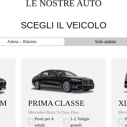
LE NOSTRE AUTO
SCEGLI IL VEICOLO
Attesa – Ritorno
Solo andata
UM
X
PRIMA CLASSE
Merc
Mercedes-Benz S-Class First
P
Posti per 4
1-2 Valigie
a
adulti
grandi