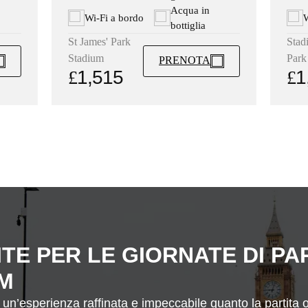
Acqua in
W
Wi-Fi a bordo
bottiglia
Stad
St James' Park
Park
Stadium
PRENOTA
£
1
£
1,515
TE PER LE GIORNATE DI PAR
UM
un’esperienza raffinata e impeccabile quanto la partita o 