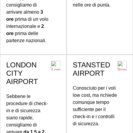
consigliamo di
nelle ore di punta.
arrivare almeno
3
ore
prima di un volo
internazionale e
2
ore
prima delle
partenze nazionali.
LONDON
STANSTED
CITY
AIRPORT
AIRPORT
Conosciuto per i voli
low cost, ma richiede
Sebbene le
comunque tempo
procedure di check-
sufficiente per il
in e di sicurezza
check-in e i controlli
siano rapide,
di sicurezza.
consigliamo di
arrivare
da 1,5 a 2