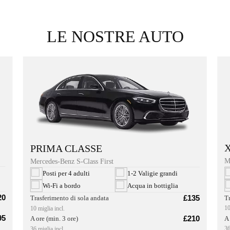
LE NOSTRE AUTO
PRIMA CLASSE
M
Mercedes-Benz S-Class First
Posti per 4 adulti
1-2 Valigie grandi
Wi-Fi a bordo
Acqua in bottiglia
20
£135
T
Trasferimento di sola andata
10
10 miglia incl.
95
£210
A 
A ore (min. 3 ore)
36
36 miglia incl.