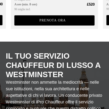
80
£520
A 
A ore (min. 8 ore)
96
96 miglia incl.
PRENOTA ORA
IL TUO SERVIZIO
CHAUFFEUR DI LUSSO A
WESTMINSTER
Westminster non ammette la mediocrità — nelle
sue istituzioni, nella sua architettura e nelle
aspettative di chi vi lavora. Un conducente privato
Westminster di iPro Chauffeur offre il servizio
composto e puntuale che questo distretto politico,