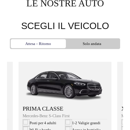
LE NOSTRE AUTO
SCEGLI IL VEICOLO
Attesa – Ritorno
Solo andata
XL
PRIMA CLASSE
Merc
Mercedes-Benz S-Class First
di
P
Posti per 4 adulti
1-2 Valigie grandi
ia
W
Wi-Fi a bordo
Acqua in bottiglia