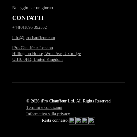
Noleggio per un giorno
CONTATTI
+44[0]1895 392552
info@iprochauffeur.com
iPro Chauffeur London
Hillingdon House, Wren Ave, Uxbridge
UB10 0FD, United Kingdom
© 2026 iPro Chauffeur Ltd. All Rights Reserved
Termini e condizioni
Informativa sulla privacy
Resta connesso.