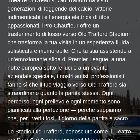
Theatre of Dreams, Old Trafford ha visto
generazioni di leggende del calcio, vittorie
indimenticabili e l’energia elettrica di tifosi
appassionati. iPro Chauffeur offre un
trasferimento di lusso verso Old Trafford Stadium
che trasforma la tua visita in un’esperienza fluida,
sofisticata e memorabile. Che tu stia assistendo a
un’emozionante sfida di Premier League, a una
notte europea sotto le luci o a un evento
aziendale speciale, i nostri autisti professionisti
fanno sì che il tuo viaggio verso Old Trafford sia
straordinario quanto la partita stessa. Ogni
percorso, ogni prelievo e ogni momento sono
pianificati alla perfezione — perché sappiamo
che, per i veri tifosi, il giorno della partita è sacro.
Lo Stadio Old Trafford, conosciuto come il "Teatro
dei Sogni", è l’iconica casa del Manchester