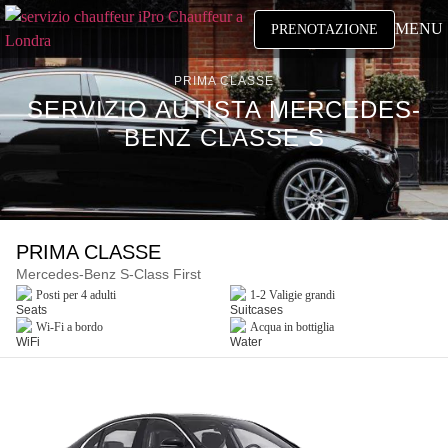
MENU
PRENOTAZIONE
PRIMA CLASSE
SERVIZIO AUTISTA MERCEDES-
BENZ CLASSE S
PRIMA CLASSE
Mercedes-Benz S-Class First
Posti per 4 adulti
1-2 Valigie grandi
Wi-Fi a bordo
Acqua in bottiglia