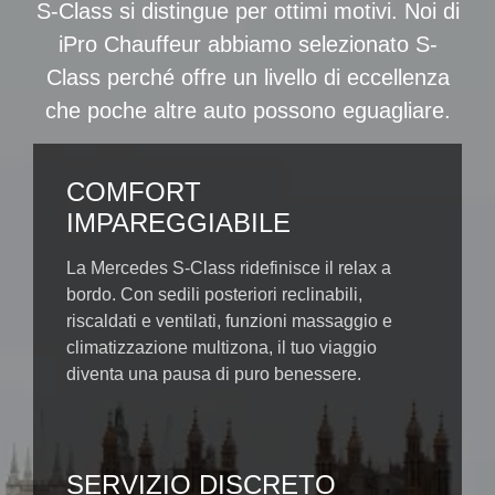
S-Class si distingue per ottimi motivi. Noi di
iPro Chauffeur abbiamo selezionato S-
Class perché offre un livello di eccellenza
che poche altre auto possono eguagliare.
COMFORT
IMPAREGGIABILE
La Mercedes S-Class ridefinisce il relax a
bordo. Con sedili posteriori reclinabili,
riscaldati e ventilati, funzioni massaggio e
climatizzazione multizona, il tuo viaggio
diventa una pausa di puro benessere.
SERVIZIO DISCRETO