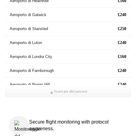
Aeroporto di Heathrow
£160
Aeroporto di Gatwick
£240
Aeroporto di Stansted
£250
Aeroporto di Luton
£240
Aeroporto di Londra City
£160
Aeroporto di Farnborough
£240
Aeroporto di Biggin Hill
£240
Scorri per altri percorsi
Aeroporto RAF Northolt
£160
Aeroporto di Southend
£250
Secure flight monitoring with protocol
awareness.