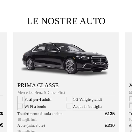
LE NOSTRE AUTO
PRIMA CLASSE
M
Mercedes-Benz S-Class First
Posti per 4 adulti
1-2 Valigie grandi
Wi-Fi a bordo
Acqua in bottiglia
20
£135
T
Trasferimento di sola andata
10
10 miglia incl.
95
£210
A 
A ore (min. 3 ore)
36
36 miglia incl.