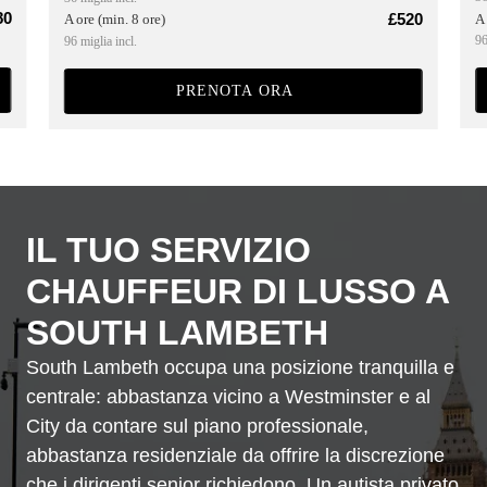
80
£520
A 
A ore (min. 8 ore)
96
96 miglia incl.
PRENOTA ORA
IL TUO SERVIZIO
CHAUFFEUR DI LUSSO A
SOUTH LAMBETH
South Lambeth occupa una posizione tranquilla e
centrale: abbastanza vicino a Westminster e al
City da contare sul piano professionale,
abbastanza residenziale da offrire la discrezione
che i dirigenti senior richiedono. Un autista privato