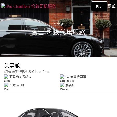
菜单
预订
头等舱
賓士 S 級代駕服務
头等舱
梅赛德斯-奔驰 S-Class First
可容纳 4 名成人
1-2 大型行李箱
车载 Wi‑Fi
瓶装水