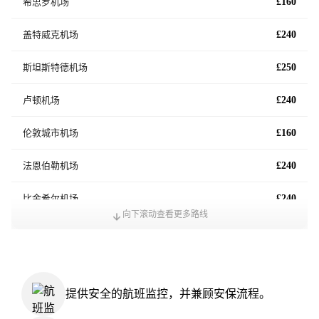
希思罗机场
£160
盖特威克机场
£240
斯坦斯特德机场
£250
卢顿机场
£240
伦敦城市机场
£160
法恩伯勒机场
£240
比金希尔机场
£240
向下滚动查看更多路线
RAF Northolt 机场
£160
南安普顿机场
£250
提供安全的航班监控，并兼顾安保流程。