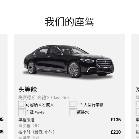
我们的座驾
头等舱
M
梅赛德斯-奔驰 S-Class First
可容纳 4 名成人
1-2 大型行李箱
车载 Wi‑Fi
瓶装水
95
£135
单程接送
1
10 英里（含）
65
£210
按小时（最低3小时）
3
36 英里（含）