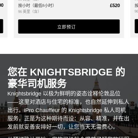
00
£520
按小时（最低8小时）
9
96 英里（含）
立即预订
您在 KNIGHTSBRIDGE 的
豪华司机服务
Knightsbridge 以极为鲜明的姿态诠释伦敦品位
——这里对酒店与住宅的标准，也自然延伸到私人
出行。iPro Chauffeur 的 Knightsbridge 私人司机
服务，正是为这种期待而设：从容、精准，并在出
发前就妥善安排好一切，让您当天无需费心。