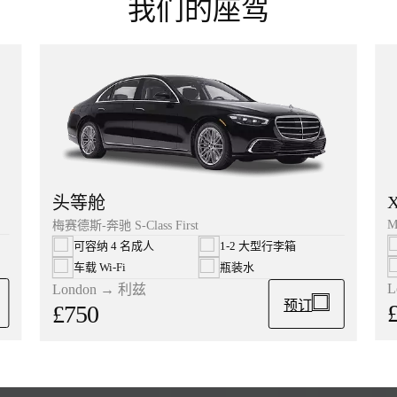
我们的座驾
头等舱
M
梅赛德斯-奔驰 S-Class First
可容纳 4 名成人
1-2 大型行李箱
车载 Wi‑Fi
瓶装水
L
London → 利兹
预订
£750