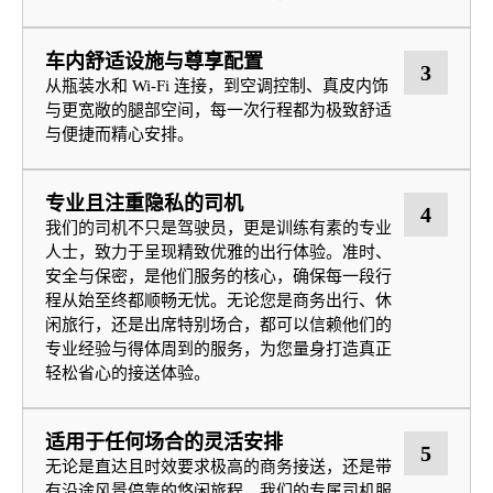
车内舒适设施与尊享配置
3
从瓶装水和 Wi‑Fi 连接，到空调控制、真皮内饰
与更宽敞的腿部空间，每一次行程都为极致舒适
与便捷而精心安排。
专业且注重隐私的司机
4
我们的司机不只是驾驶员，更是训练有素的专业
人士，致力于呈现精致优雅的出行体验。准时、
安全与保密，是他们服务的核心，确保每一段行
程从始至终都顺畅无忧。无论您是商务出行、休
闲旅行，还是出席特别场合，都可以信赖他们的
专业经验与得体周到的服务，为您量身打造真正
轻松省心的接送体验。
适用于任何场合的灵活安排
5
无论是直达且时效要求极高的商务接送，还是带
有沿途风景停靠的悠闲旅程，我们的专属司机服