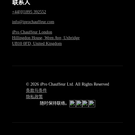
联系人
+44[0]1895 392552
info@iprochauffeur.com
iPro Chauffeur London
Hillingdon House, Wren Ave, Uxbridge
UB10 0FD, United Kingdom
© 2026 iPro Chauffeur Ltd. All Rights Reserved
条款与条件
隐私政策
随时保持联络。