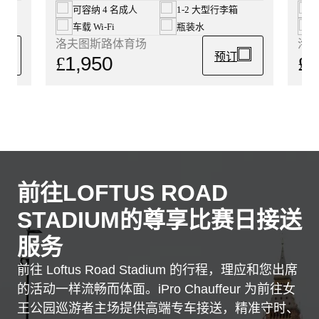
可容纳 4 名成人
1-2 大型行李箱
车载 Wi‑Fi
瓶装水
洛
洛夫图斯路体育场
预订
£
1
£
1,950
前往LOFTUS ROAD
STADIUM的尊享比赛日接送
服务
前往 Loftus Road Stadium 的行程，理应和您出席
的活动一样流畅而体面。iPro Chauffeur 为前往女
王公园巡游者主场提供高端专车接送，精准守时、