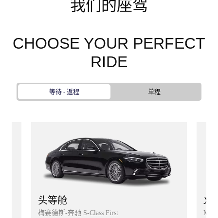
我们的座驾
CHOOSE YOUR PERFECT
RIDE
等待 - 返程
单程
XL
头等舱
Merc
梅赛德斯-奔驰 S-Class First