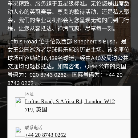
车况精致、服务臻于五星级标准。无论您是出席激
动人心的英冠赛事、尊贵的款待活动，还是私人聚
会，我们的专业司机都会为您呈现无缝的门到门行
程，让您从容抵达、神清气爽，尽享每一刻。
Loftus Road 位于伦敦西部 Shepherd's Bush，是
女王公园巡游者足球俱乐部的历史主场。该全座位
球场可容纳约18,439名球迷，经由A40及周边公共
交通均可轻松抵达。如需咨询，QPR 公布的英国
号码为：020 8743 0262，国际号码为：+44 20
8743 0262。
地址
Loftus Road, S Africa Rd, London W12
7PJ, 英国
联系电话
+44 20 8743 0262