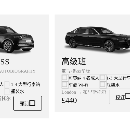
高级班
SS
宝马7系豪华版
AUTOBIOGRAPHY
可容纳 4 名成人
1-3 大型行
成人
1-4 大型行李箱
车载 Wi‑Fi
瓶装水
瓶装水
London → 布里斯托尔
预订
£440
里斯托尔
预订