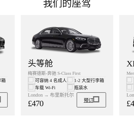
我们的座驾
X
头等舱
Mer
梅赛德斯-奔驰 S-Class First
李箱
可容纳 4 名成人
1-2 大型行李箱
车载 Wi‑Fi
瓶装水
Lo
London → 布里斯托尔
预订
£
£470