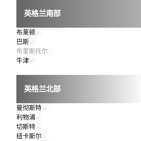
英格兰南部
布莱顿
巴斯
布里斯托尔
牛津
英格兰北部
曼彻斯特
利物浦
切斯特
纽卡斯尔