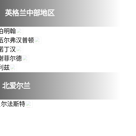
英格兰中部地区
伯明翰
伍尔弗汉普顿
诺丁汉
谢菲尔德
利兹
北爱尔兰
贝尔法斯特