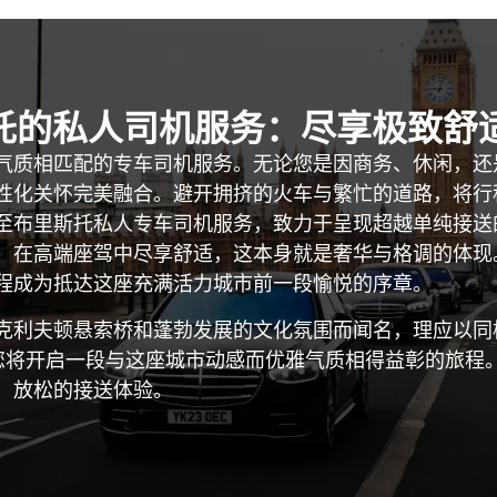
斯托的私人司机服务：尽享极致舒
气质相匹配的专车司机服务。无论您是因商务、休闲，还
性化关怀完美融合。避开拥挤的火车与繁忙的道路，将行
至布里斯托私人专车司机服务，致力于呈现超越单纯接送
，在高端座驾中尽享舒适，这本身就是奢华与格调的体现
程成为抵达这座充满活力城市前一段愉悦的序章。
克利夫顿悬索桥和蓬勃发展的文化氛围而闻名，理应以同
务，您将开启一段与这座城市动感而优雅气质相得益彰的旅
、放松的接送体验。