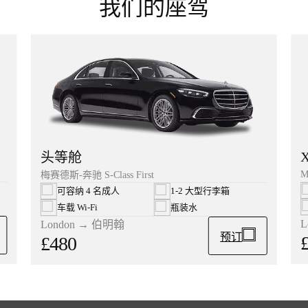
我们的座驾
头等舱
M
梅赛德斯-奔驰 S-Class First
可容纳 4 名成人
1-2 大型行李箱
车载 Wi‑Fi
瓶装水
L
London → 伯明翰
预订
£480