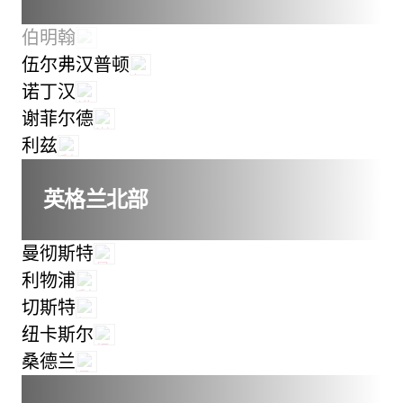
伯明翰
伍尔弗汉普顿
诺丁汉
谢菲尔德
利兹
英格兰北部
曼彻斯特
利物浦
切斯特
纽卡斯尔
桑德兰