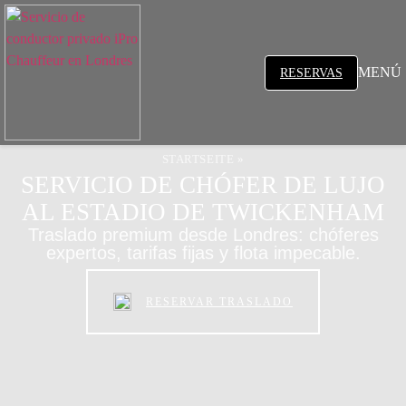
MENÚ
RESERVAS
STARTSEITE
»
SERVICIO DE CHÓFER DE LUJO
AL ESTADIO DE TWICKENHAM
Traslado premium desde Londres: chóferes
expertos, tarifas fijas y flota impecable.
RESERVAR TRASLADO