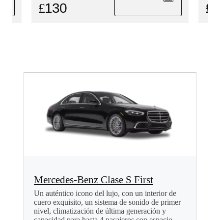
£
1
£
130
Mercedes-Benz Clase S First
Un auténtico icono del lujo, con un interior de
cuero exquisito, un sistema de sonido de primer
nivel, climatización de última generación y
capacidad para hasta 4 pasajeros con espacio