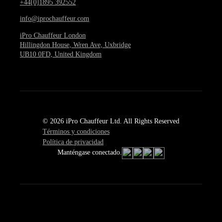
+44[0]1895 392552
info@iprochauffeur.com
iPro Chauffeur London
Hillingdon House, Wren Ave, Uxbridge
UB10 0FD, United Kingdom
© 2026 iPro Chauffeur Ltd. All Rights Reserved
Términos y condiciones
Política de privacidad
Manténgase conectado.