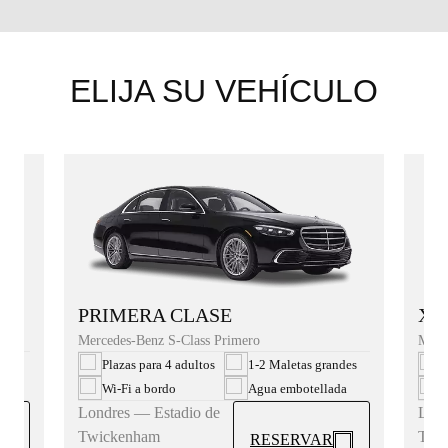
ELIJA SU VEHÍCULO
XL
PRIMERA CLASE
Merc
Mercedes-Benz S-Class Primero
des
P
Plazas para 4 adultos
1-2 Maletas grandes
da
W
Wi‑Fi a bordo
Agua embotellada
Lond
Londres — Estadio de
Twi
Twickenham
RESERVAR