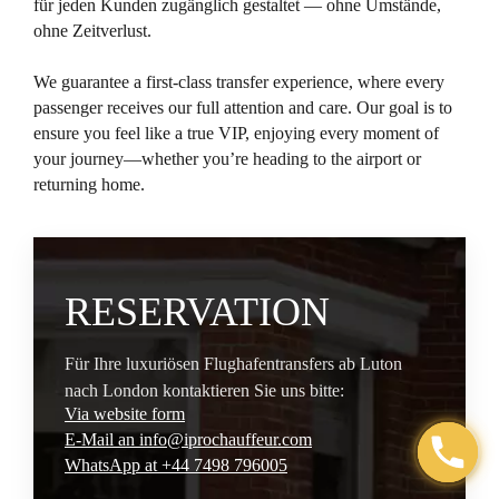
für jeden Kunden zugänglich gestaltet — ohne Umstände,
ohne Zeitverlust.
We guarantee a first-class transfer experience, where every
passenger receives our full attention and care. Our goal is to
ensure you feel like a true VIP, enjoying every moment of
your journey—whether you’re heading to the airport or
returning home.​
RESERVATION
Für Ihre luxuriösen Flughafentransfers ab Luton
nach London kontaktieren Sie uns bitte:
Via website form
E-Mail an info@iprochauffeur.com
WhatsApp at +44 7498 796005
Open c