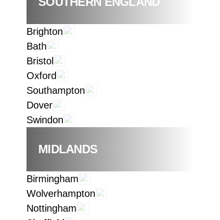
SOUTHERN ENGLAND
Brighton
Bath
Bristol
Oxford
Southampton
Dover
Swindon
MIDLANDS
Birmingham
Wolverhampton
Nottingham