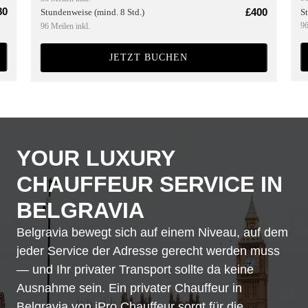
80
£400
S
Stundenweise (mind. 8 Std.)
96
96 Meilen inkl.
JETZT BUCHEN
YOUR LUXURY
CHAUFFEUR SERVICE IN
BELGRAVIA
Belgravia bewegt sich auf einem Niveau, auf dem
jeder Service der Adresse gerecht werden muss
— und Ihr privater Transport sollte da keine
Ausnahme sein. Ein privater Chauffeur in
Belgravia von iPro Chauffeur sorgt für die