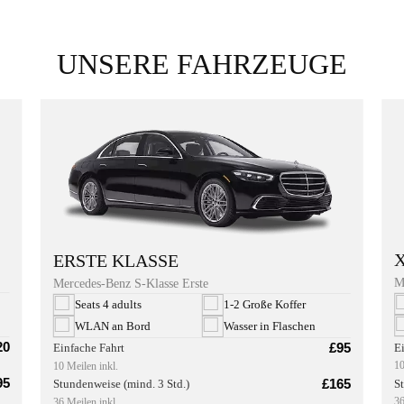
UNSERE FAHRZEUGE
ERSTE KLASSE
M
Mercedes-Benz S-Klasse Erste
Seats 4 adults
1-2 Große Koffer
WLAN an Bord
Wasser in Flaschen
20
£95
E
Einfache Fahrt
10
10 Meilen inkl.
95
£165
S
Stundenweise (mind. 3 Std.)
36
36 Meilen inkl.