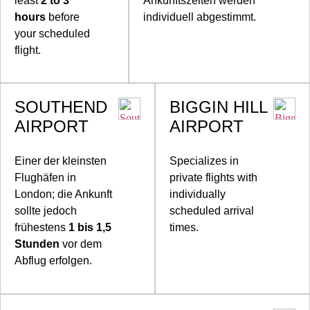
least
2 to 3
Ankunftszeiten werden
hours
before
individuell abgestimmt.
your scheduled
flight.
SOUTHEND
BIGGIN HILL
AIRPORT
AIRPORT
Einer der kleinsten
Specializes in
Flughäfen in
private flights with
London; die Ankunft
individually
sollte jedoch
scheduled arrival
frühestens
1 bis 1,5
times.
Stunden
vor dem
Abflug erfolgen.