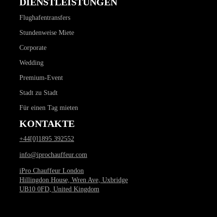
DIENSTLEISTUNGEN
Flughafentransfers
Stundenweise Miete
Corporate
Wedding
Premium-Event
Stadt zu Stadt
Für einen Tag mieten
KONTAKTE
+44[0]1895 392552
info@iprochauffeur.com
iPro Chauffeur London
Hillingdon House, Wren Ave, Uxbridge
UB10 0FD, United Kingdom