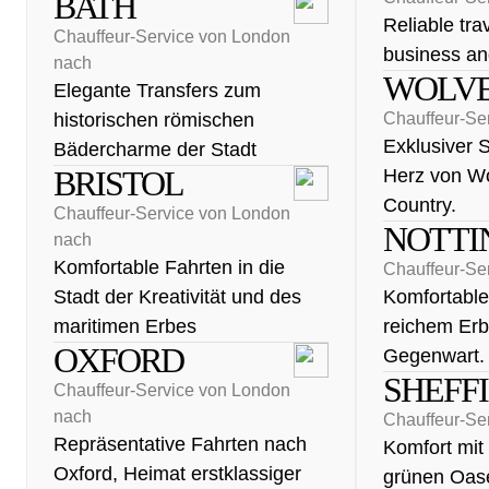
BATH
Reliable tra
Chauffeur-Service von London
business an
nach
WOLV
Elegante Transfers zum
historischen römischen
Chauffeur-Se
Exklusiver S
Bädercharme der Stadt
BRISTOL
Herz von W
Country.
Chauffeur-Service von London
NOTT
nach
Komfortable Fahrten in die
Chauffeur-Se
Stadt der Kreativität und des
Komfortable
maritimen Erbes
reichem Erb
OXFORD
Gegenwart.
SHEFF
Chauffeur-Service von London
nach
Chauffeur-Se
Repräsentative Fahrten nach
Komfort mit
Oxford, Heimat erstklassiger
grünen Oase